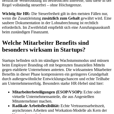
berufliche Weiterbildung im betrieblichen Interesse, sind diese in der
Regel vollständig steuerfrei – ohne Höchstgrenze.
Wichtig für HR:
Die Steuerfreiheit gilt in den meisten Fällen nur,
wenn die Zusatzleistung
zusätzlich zum Gehalt
gewährt wird. Eine
saubere Dokumentation in der Lohnabrechnung ist rechtlich
erforderlich. Im Zweifelsfall empfiehlt sich eine Anrufungsauskunft
beim zuständigen Finanzamt.
Welche Mitarbeiter Benefits sind
besonders wirksam in Startups?
Startups befinden sich im ständigen Wachstumsmodus und müssen
beim Employer Branding oft mit begrenzten finanziellen Mitteln
gegen etablierte Unternehmen antreten. Die wirksamsten Mitarbeiter
Benefits in dieser Phase kompensieren ein geringeres Grundgehalt
durch außergewöhnliche Entwicklungschancen und echte Teilhabe
am Unternehmenserfolg. Besonders starke HR-Hebel sind hier:
Mitarbeiterbeteiligungen (ESOP/VSOP):
Echte oder
virtuelle Unternehmensanteile, die aus Angestellten
Mitunternehmer machen.
Radikale Arbeitsflexibilität:
Echte Vertrauensarbeitszeit,
asynchrones Arbeiten und Workation-Modelle als Kern der