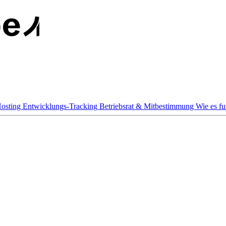
osting
Entwicklungs-Tracking
Betriebsrat & Mitbestimmung
Wie es fu