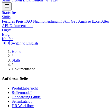
Skills
Digital
Blog
Kaufen
🇬🇧 EN
Startseite
Skills
Features
Preis
FAQ
Nachfolgeplanung
Skill-Gap Analyse
Excel Alte
API-Dokumentation
Digital
Blog
Kaufen
🇬🇧 Switch to English
Home
/
Skills
/
Dokumentation
Auf dieser Seite
Produktübersicht
Rollenmodell
Onboarding Guide
Seitenkatalog
HR Workflow