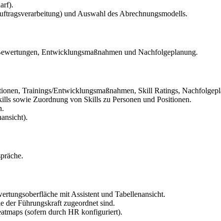
rf).
uftragsverarbeitung) und Auswahl des Abrechnungsmodells.
, Bewertungen, Entwicklungsmaßnahmen und Nachfolgeplanung.
ositionen, Trainings/Entwicklungsmaßnahmen, Skill Ratings, Nachfolge
ills sowie Zuordnung von Skills zu Personen und Positionen.
n.
ansicht).
spräche.
ertungsoberfläche mit Assistent und Tabellenansicht.
 der Führungskraft zugeordnet sind.
eatmaps (sofern durch HR konfiguriert).