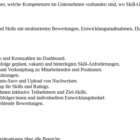
ber, welche Kompetenzen im Unternehmen vorhanden sind, wo Skill-Gap
und Skills mit strukturierten Bewertungen, Entwicklungsmaßnahmen, 
en und Kennzahlen im Dashboard.
hfolge geplant, vakant) und hinterlegten Skill-Anforderungen.
 und Verknüpfung zu Mitarbeitenden und Positionen.
ätzungen.
, Auto-Save und Upload von Nachweisen.
 für Skills und Ratings.
en inklusive Teilnehmern und Ziel-Skills.
chfolger:innen und individuellem Entwicklungsbedarf.
fehlende Bewertungen.
ituationen über alle Bereiche.