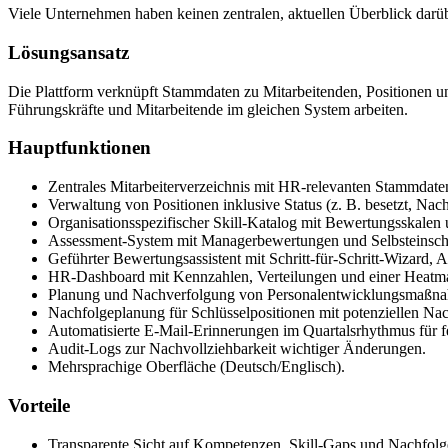
Viele Unternehmen haben keinen zentralen, aktuellen Überblick darü
Lösungsansatz
Die Plattform verknüpft Stammdaten zu Mitarbeitenden, Positionen 
Führungskräfte und Mitarbeitende im gleichen System arbeiten.
Hauptfunktionen
Zentrales Mitarbeiterverzeichnis mit HR-relevanten Stammdat
Verwaltung von Positionen inklusive Status (z. B. besetzt, Nac
Organisationsspezifischer Skill-Katalog mit Bewertungsskalen
Assessment-System mit Managerbewertungen und Selbsteinsch
Geführter Bewertungsassistent mit Schritt-für-Schritt-Wizard
HR-Dashboard mit Kennzahlen, Verteilungen und einer Heatmap
Planung und Nachverfolgung von Personalentwicklungsmaßnahm
Nachfolgeplanung für Schlüsselpositionen mit potenziellen Na
Automatisierte E-Mail-Erinnerungen im Quartalsrhythmus für 
Audit-Logs zur Nachvollziehbarkeit wichtiger Änderungen.
Mehrsprachige Oberfläche (Deutsch/Englisch).
Vorteile
Transparente Sicht auf Kompetenzen, Skill-Gaps und Nachfolges