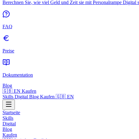
Berechnen Sie, wie viel Geld und Zeit sie mit Personalrampe Digital 
FAQ
Preise
Dokumentation
Blog
🇬🇧 EN
Kaufen
Skills
Digital
Blog
Kaufen
🇬🇧 EN
Startseite
Skills
Digital
Blog
Kaufen