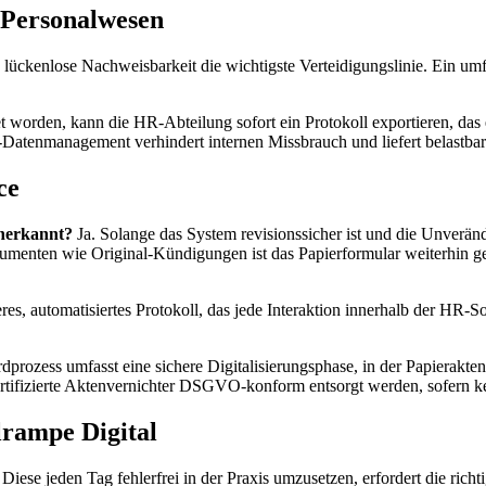
 Personalwesen
e lückenlose Nachweisbarkeit die wichtigste Verteidigungslinie. Ein umf
t worden, kann die HR-Abteilung sofort ein Protokoll exportieren, das
-Datenmanagement verhindert internen Missbrauch und liefert belastba
ce
anerkannt?
Ja. Solange das System revisionssicher ist und die Unveränd
enten wie Original-Kündigungen ist das Papierformular weiterhin geset
heres, automatisiertes Protokoll, das jede Interaktion innerhalb der HR-
prozess umfasst eine sichere Digitalisierungsphase, in der Papierakte
rtifizierte Aktenvernichter DSGVO-konform entsorgt werden, sofern ke
lrampe Digital
 Diese jeden Tag fehlerfrei in der Praxis umzusetzen, erfordert die richt