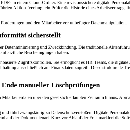
DFs in einem Cloud-Ordner. Eine revisionssichere digitale Personala
eführten Aktion. Verlangt ein Prüfer die Historie eines Arbeitsvertrags
n Forderungen und den Mitarbeiter vor unbefugter Datenmanipulation.
ormität sicherstellt
er Datenminimierung und Zweckbindung. Die traditionelle Aktenführung sc
 auf ärztliche Bescheinigungen haben.
llenbasierte Zugriffskontrollen. Sie ermöglicht es HR-Teams, die digitale
altung ausschließlich auf Finanzdaten zugreift. Diese strukturelle Tre
s Ende manueller Löschprüfungen
 Mitarbeiterdaten über den gesetzlich erlaubten Zeitraum hinaus. Ab
g und führt zwangsläufig zu Datenschutzverstößen. Digitale Personalak
end auf der Dokumentenart. Kurz vor Ablauf der Frist markiert die S