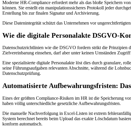
Moderne HR-Compliance erfordert mehr als das bloße Speichern von P
können. Sie erstellt ein manipulationssicheres Protokoll jeder durchg
Erstellung bis zur finalen Signatur und Archivierung.
Diese Datenintegrität schützt das Unternehmen vor ungerechtfertigte
Wie die digitale Personalakte DSGVO-Konf
Datenschutzrichtlinien wie die DSGVO fordern strikt die Prinzipien d
Zielvereinbarung einsehen, darf aber unter keinen Umständen Zugriff
Eine spezialisierte digitale Personalakte löst dies durch granulare, ro
seine Führungsaufgaben relevanten Abschnitte, während die Lohnbuchh
Datenschutzprüfung.
Automatisierte Aufbewahrungsfristen: Da
Eines der größten Compliance-Risiken im HR ist die Speicherung von
haben völlig unterschiedliche gesetzliche Aufbewahrungsfristen.
Die manuelle Nachverfolgung in Excel-Listen ist extrem fehleranfälli
System berechnet bereits beim Upload das exakte Löschdatum basier
konform automatisch.